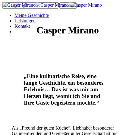
Skip
Search
to
Close
Menu
Meine Geschichte
main
Search
Leistungen
content
Kontakt
Casper Mirano
facebook
instagram
whatsapp
phone
email
„Eine kulinarische Reise, eine
lange Geschichte, ein besonderes
Erlebnis… Das ist was mir am
Herzen liegt, womit ich Sie und
Ihre Gäste begeistern möchte.“
Als „Freund der guten Küche“, Liebhaber besonderer
Gaumenfreuden und Genießer guter Gesellschaft ist mir